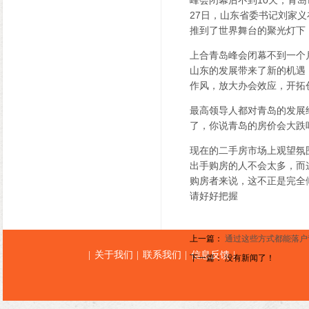
峰会闭幕后不到10天，青
27日，山东省委书记刘家
推到了世界舞台的聚光灯下
上合青岛峰会闭幕不到一个
山东的发展带来了新的机遇
作风，放大办会效应，开拓
最高领导人都对青岛的发展
了，你说青岛的房价会大跌
现在的二手房市场上观望氛
出手购房的人不会太多，而
购房者来说，这不正是完全
请好好把握
上一篇：
通过这些方式都能落户
关于我们
联系我们
信息反馈
|
|
|
|
下一篇： 没有新闻了！